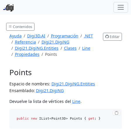
Contenidos
Ayuda
Digi3D.AI
Programación
.NET
Editar
Referencia
Digi21.DigiNG
Digi21.DigiNG.Entities
Clases
Line
Propiedades
Points
Points
Espacio de nombres:
Digi21.DigiNG.Entities
Ensamblado:
Digi21.DigiNG
Devuelve la lista de vértices del
Line
.
public
new
 IList<Point3D> Points { 
get