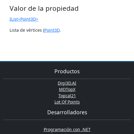
Valor de la propiedad
IList<Point3D>
Lista de vértices (
Point3D
.
Productos
Digi3D.AI
MDTopX
Topcal21
Lot Of Points
Desarrolladores
Programación con .NET