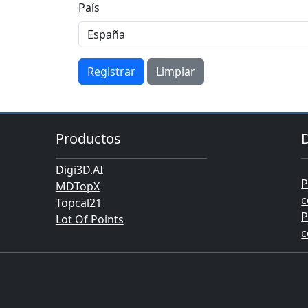
País
Registrar
Limpiar
Productos
Digi3D.AI
P
MDTopX
c
Topcal21
P
Lot Of Points
c