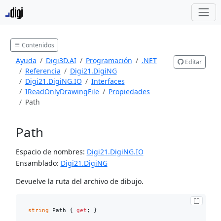
Contenidos
Ayuda
Digi3D.AI
Programación
.NET
Editar
Referencia
Digi21.DigiNG
Digi21.DigiNG.IO
Interfaces
IReadOnlyDrawingFile
Propiedades
Path
Path
Espacio de nombres:
Digi21.DigiNG.IO
Ensamblado:
Digi21.DigiNG
Devuelve la ruta del archivo de dibujo.
string
 Path { 
get