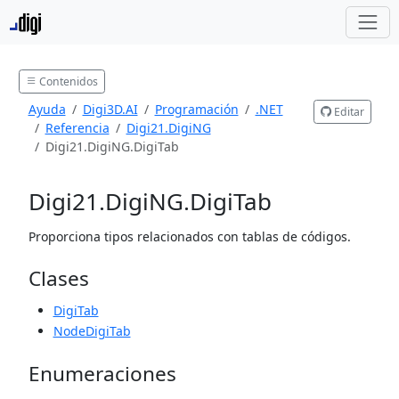
Contenidos
Ayuda
Digi3D.AI
Programación
.NET
Editar
Referencia
Digi21.DigiNG
Digi21.DigiNG.DigiTab
Digi21.DigiNG.DigiTab
Proporciona tipos relacionados con tablas de códigos.
Clases
DigiTab
NodeDigiTab
Enumeraciones