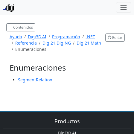
Contenidos
Ayuda
Digi3D.AI
Programación
.NET
Editar
Referencia
Digi21.DigiNG
Digi21.Math
Enumeraciones
Enumeraciones
SegmentRelation
Productos
Digi3D.AI