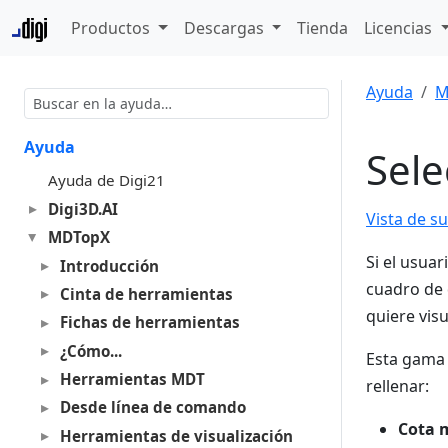
Productos
Descargas
Tienda
Licencias
Ayuda
M
Ayuda
Sele
Ayuda de Digi21
Digi3D.AI
Vista de s
MDTopX
Si el usuar
Introducción
cuadro de 
Cinta de herramientas
quiere vis
Fichas de herramientas
¿Cómo...
Esta gama 
Herramientas MDT
rellenar:
Desde línea de comando
Cota 
Herramientas de visualización