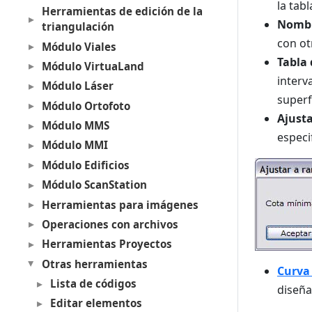
la tabl
Herramientas de edición de la
Nombr
triangulación
con ot
Módulo Viales
Tabla 
Módulo VirtuaLand
interv
Módulo Láser
superf
Módulo Ortofoto
Ajusta
Módulo MMS
especi
Módulo MMI
Módulo Edificios
Módulo ScanStation
Herramientas para imágenes
Operaciones con archivos
Herramientas Proyectos
Otras herramientas
Curva
Lista de códigos
diseña
Editar elementos