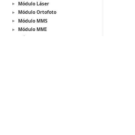
Módulo Láser
Módulo Ortofoto
Módulo MMS
Módulo MMI
Módulo Edificios
Módulo ScanStation
Herramientas para imágenes
Operaciones con archivos
Herramientas Proyectos
Otras herramientas
Productos
Ejemplos
Digi3D.AI
Lot Of Points CC
P
MDTopX
Acerca de las llaves de protección
c
Topcal21
Soporte técnico
P
Lot Of Points
c