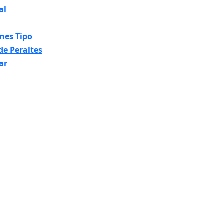
al
nes Tipo
de Peraltes
ar