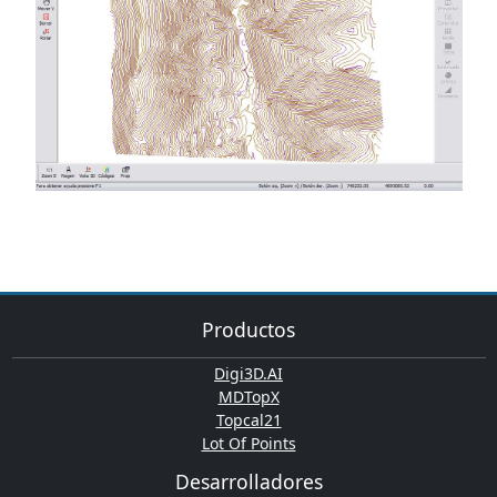
Productos
Digi3D.AI
MDTopX
Topcal21
Lot Of Points
Desarrolladores