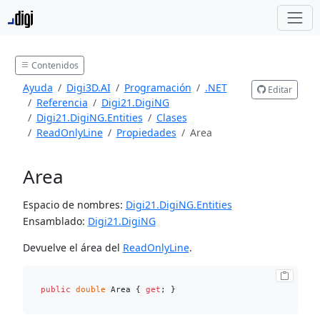
Contenidos
Ayuda
Digi3D.AI
Programación
.NET
Editar
Referencia
Digi21.DigiNG
Digi21.DigiNG.Entities
Clases
ReadOnlyLine
Propiedades
Area
Area
Espacio de nombres:
Digi21.DigiNG.Entities
Ensamblado:
Digi21.DigiNG
Devuelve el área del
ReadOnlyLine
.
public
double
 Area { 
get