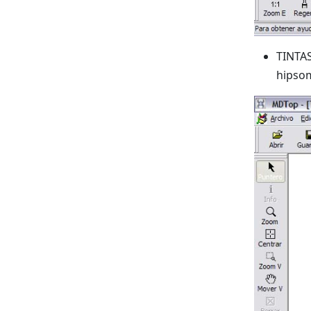
TINTA
hipsom