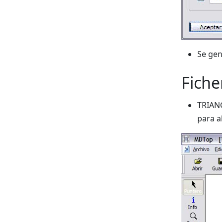
Se gen
Fiche
TRIANG
para a