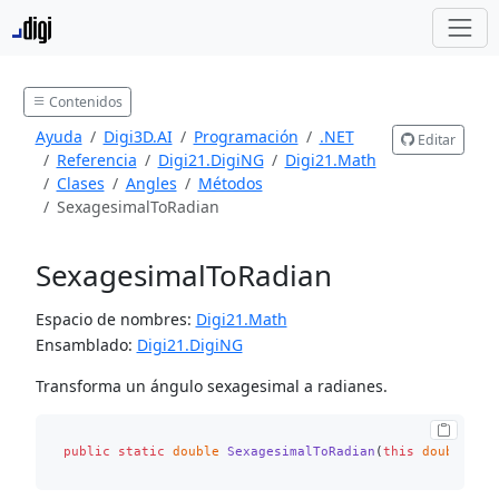
Contenidos
Ayuda
Digi3D.AI
Programación
.NET
Editar
Referencia
Digi21.DigiNG
Digi21.Math
Clases
Angles
Métodos
SexagesimalToRadian
SexagesimalToRadian
Espacio de nombres:
Digi21.Math
Ensamblado:
Digi21.DigiNG
Transforma un ángulo sexagesimal a radianes.
public
static
double
SexagesimalToRadian
(
this
double
 se