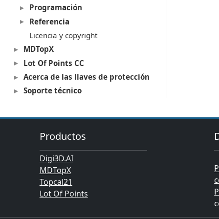
Programación
Referencia
Licencia y copyright
MDTopX
Lot Of Points CC
Acerca de las llaves de protección
Soporte técnico
Productos
Digi3D.AI
P
MDTopX
c
Topcal21
P
Lot Of Points
c