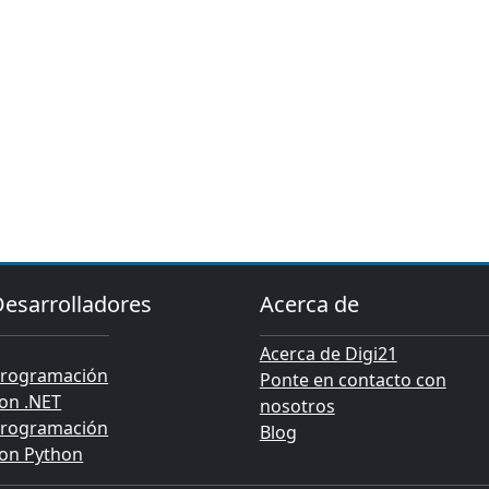
Desarrolladores
Acerca de
Acerca de Digi21
rogramación
Ponte en contacto con
on .NET
nosotros
rogramación
Blog
on Python