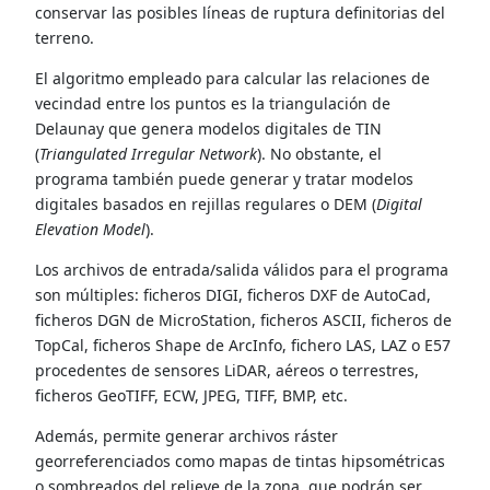
conservar las posibles líneas de ruptura definitorias del
terreno.
El algoritmo empleado para calcular las relaciones de
vecindad entre los puntos es la triangulación de
Delaunay que genera modelos digitales de TIN
(
Triangulated Irregular Network
). No obstante, el
programa también puede generar y tratar modelos
digitales basados en rejillas regulares o DEM (
Digital
Elevation Model
).
Los archivos de entrada/salida válidos para el programa
son múltiples: ficheros DIGI, ficheros DXF de AutoCad,
ficheros DGN de MicroStation, ficheros ASCII, ficheros de
TopCal, ficheros Shape de ArcInfo, fichero LAS, LAZ o E57
procedentes de sensores LiDAR, aéreos o terrestres,
ficheros GeoTIFF, ECW, JPEG, TIFF, BMP, etc.
Además, permite generar archivos ráster
georreferenciados como mapas de tintas hipsométricas
o sombreados del relieve de la zona, que podrán ser