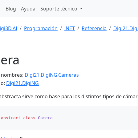
Blog
Ayuda
Soporte técnico
igi3D.AI
Programación
.NET
Referencia
Digi21.Di
era
e nombres:
Digi21.DigiNG.Cameras
do:
Digi21.DigiNG
 abstracta sirve como base para los distintos tipos de cámar
abstract
class
Camera