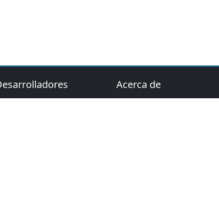
Desarrolladores
Acerca de
Acerca de Digi21
rogramación
Ponte en contacto con
on .NET
nosotros
rogramación
Blog
on Python
 2026 Topobit Informática y Topografía S.L., Dreaming With Objects, 