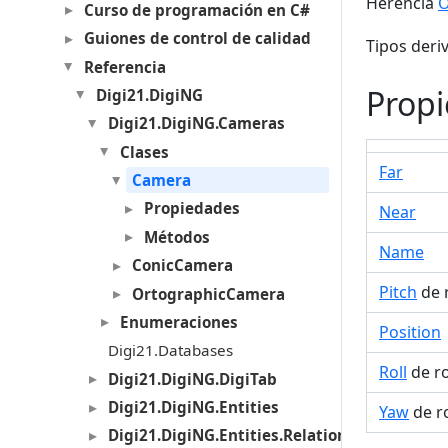
Herencia
O
Curso de programación en C#
Guiones de control de calidad
Tipos deri
Referencia
Prop
Digi21.DigiNG
Digi21.DigiNG.Cameras
Clases
Far
Camera
Propiedades
Near
Métodos
Name
ConicCamera
Pitch
de r
OrtographicCamera
Enumeraciones
Position
Digi21.Databases
Roll
de ro
Digi21.DigiNG.DigiTab
Digi21.DigiNG.Entities
Yaw
de ro
Digi21.DigiNG.Entities.Relations