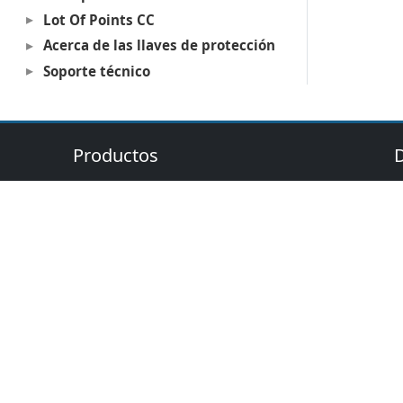
Lot Of Points CC
Acerca de las llaves de protección
Soporte técnico
Productos
Digi3D.AI
P
MDTopX
c
Topcal21
P
Lot Of Points
c
(C)