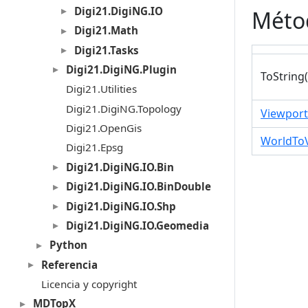
Digi21.DigiNG.IO
Méto
Digi21.Math
Digi21.Tasks
Digi21.DigiNG.Plugin
ToString(
Digi21.Utilities
Digi21.DigiNG.Topology
Viewport
Digi21.OpenGis
WorldToV
Digi21.Epsg
Digi21.DigiNG.IO.Bin
Digi21.DigiNG.IO.BinDouble
Digi21.DigiNG.IO.Shp
Digi21.DigiNG.IO.Geomedia
Python
Referencia
Licencia y copyright
MDTopX