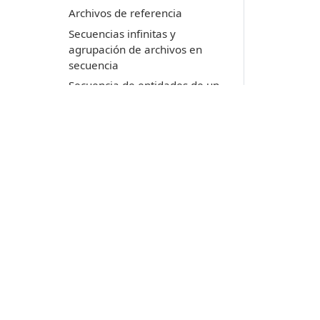
Archivos de referencia
Secuencias infinitas y
agrupación de archivos en
secuencia
Secuencia de entidades de un
tipo y agrupación de entidades
de todos los archivos cargados
Evitando código duro en
nuestra orden contabilizadora
de entidades
Detectando todas las
Productos
intersecciones del archivo de
dibujo
Digi3D.AI
Detectando intersecciones de
P
MDTopX
múltiples líneas en rango de
c
Topcal21
coordenadas
P
Lot Of Points
Detectando intersecciones de
c
múltiples entidades por código