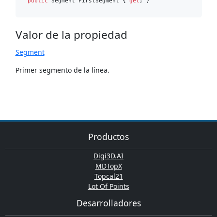
public
 Segment FirstSegment { 
get
Valor de la propiedad
Segment
Primer segmento de la línea.
Productos
Digi3D.AI
MDTopX
Topcal21
Lot Of Points
Desarrolladores