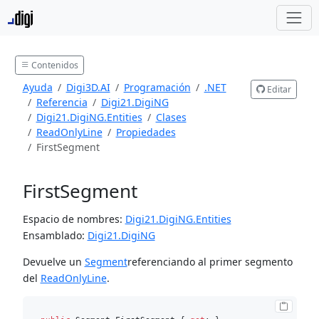
Contenidos
Ayuda
Digi3D.AI
Programación
.NET
Editar
Referencia
Digi21.DigiNG
Digi21.DigiNG.Entities
Clases
ReadOnlyLine
Propiedades
FirstSegment
FirstSegment
Espacio de nombres:
Digi21.DigiNG.Entities
Ensamblado:
Digi21.DigiNG
Devuelve un
Segment
referenciando al primer segmento
del
ReadOnlyLine
.