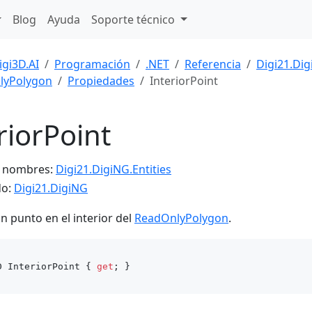
Blog
Ayuda
Soporte técnico
igi3D.AI
Programación
.NET
Referencia
Digi21.Di
lyPolygon
Propiedades
InteriorPoint
riorPoint
e nombres:
Digi21.DigiNG.Entities
do:
Digi21.DigiNG
n punto en el interior del
ReadOnlyPolygon
.
D InteriorPoint { 
get