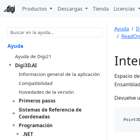
Productos
Descargas
Tienda
Licencias
Ayuda
D
ReadOn
Ayuda
Inte
Ayuda de Digi21
Digi3D.AI
Informacion general de la aplicación
Espacio d
Compatibilidad
Ensambla
Novedades de la versión
Devuelve u
Primeros pasos
Sistemas de Referencia de
Coordenadas
Point3
Programación
.NET