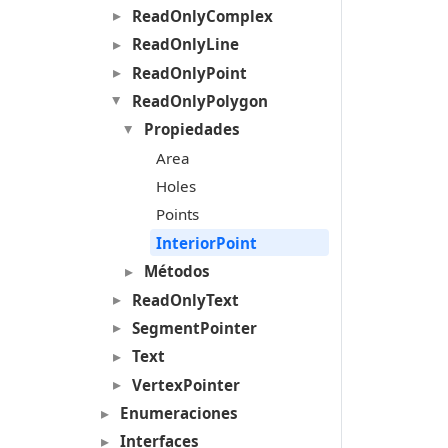
ReadOnlyComplex
ReadOnlyLine
ReadOnlyPoint
ReadOnlyPolygon
Propiedades
Area
Holes
Points
InteriorPoint
Métodos
ReadOnlyText
SegmentPointer
Text
VertexPointer
Enumeraciones
Interfaces