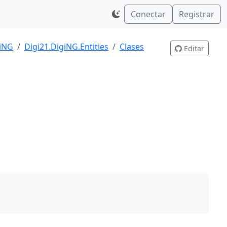
Conectar
Registrar
giNG
Digi21.DigiNG.Entities
Clases
Editar