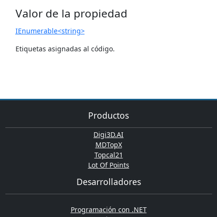
Valor de la propiedad
IEnumerable<string>
Etiquetas asignadas al código.
Productos
Digi3D.AI
MDTopX
Topcal21
Lot Of Points
Desarrolladores
Programación con .NET