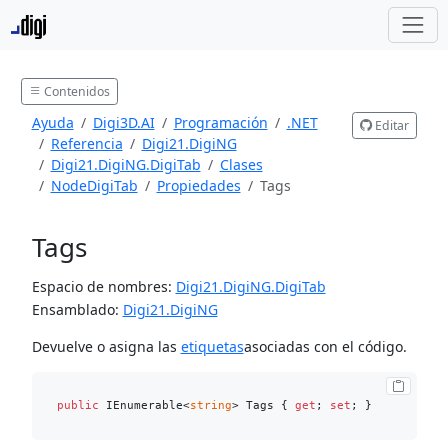
Contenidos
Ayuda
Digi3D.AI
Programación
.NET
Editar
Referencia
Digi21.DigiNG
Digi21.DigiNG.DigiTab
Clases
NodeDigiTab
Propiedades
Tags
Tags
Espacio de nombres:
Digi21.DigiNG.DigiTab
Ensamblado:
Digi21.DigiNG
Devuelve o asigna las
etiquetas
asociadas con el código.
public
 IEnumerable<
string
> Tags { 
get
; 
set