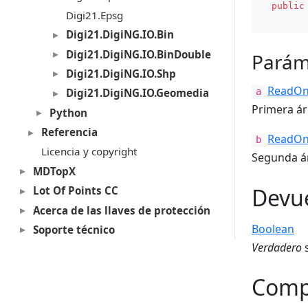
public
Digi21.Epsg
Digi21.DigiNG.IO.Bin
Digi21.DigiNG.IO.BinDouble
Parám
Digi21.DigiNG.IO.Shp
ReadOn
Digi21.DigiNG.IO.Geomedia
a
Primera ár
Python
Referencia
ReadOn
b
Licencia y copyright
Segunda á
MDTopX
Devu
Lot Of Points CC
Acerca de las llaves de protección
Boolean
Soporte técnico
Verdadero
s
Comp