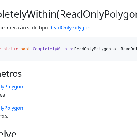
letelyWithin(ReadOnlyPolygo
a primera área de tipo
ReadOnlyPolygon
.
c
static
bool
CompletelyWithin
(
ReadOnlyPolygon a, ReadOn
etros
lyPolygon
ea.
lyPolygon
rea.
elve