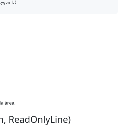
lygon b
a área.
, ReadOnlyLine)