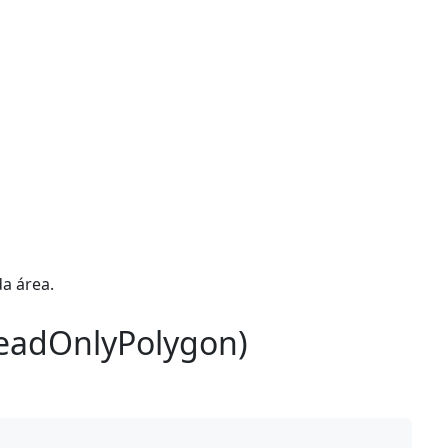
a área.
eadOnlyPolygon)