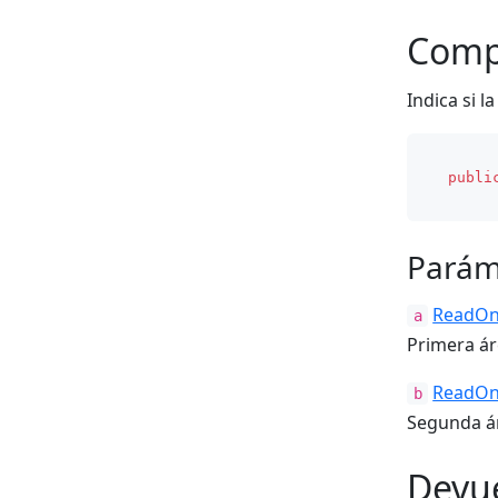
Comp
Indica si l
publi
Parám
ReadOn
a
Primera ár
ReadOn
b
Segunda á
Devu