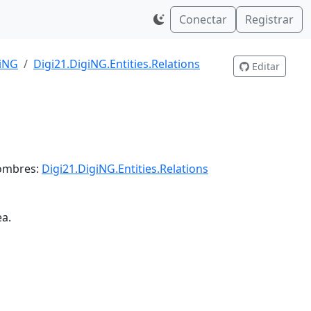
Conectar
Registrar
giNG
Digi21.DigiNG.Entities.Relations
Editar
nombres:
Digi21.DigiNG.Entities.Relations
ea.