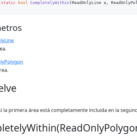
static
bool
CompletelyWithin
(
ReadOnlyLine a, ReadOnlyPo
etros
lyLine
ea.
lyPolygon
rea.
elve
i la primera área está completamente incluida en la segund
letelyWithin(ReadOnlyPolygon