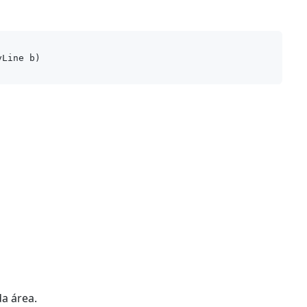
yLine b
a área.