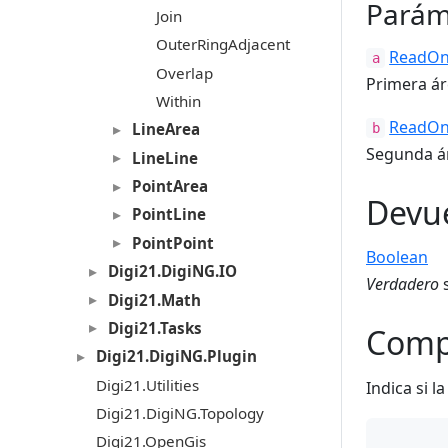
Parám
Join
OuterRingAdjacent
ReadOn
a
Overlap
Primera ár
Within
ReadOn
LineArea
b
Segunda á
LineLine
PointArea
Devu
PointLine
PointPoint
Boolean
Digi21.DigiNG.IO
Verdadero
s
Digi21.Math
Digi21.Tasks
Comp
Digi21.DigiNG.Plugin
Digi21.Utilities
Indica si l
Digi21.DigiNG.Topology
Digi21.OpenGis