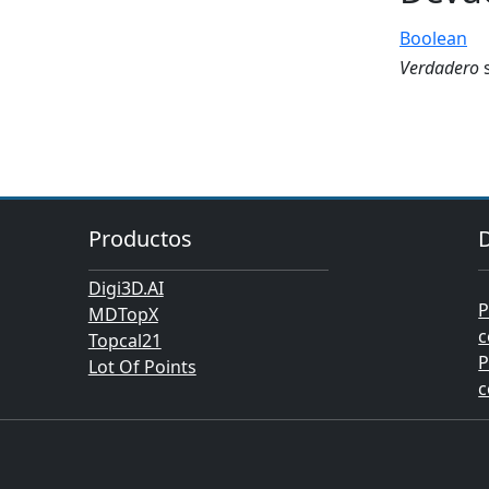
Boolean
Verdadero
s
Productos
Digi3D.AI
P
MDTopX
c
Topcal21
P
Lot Of Points
c