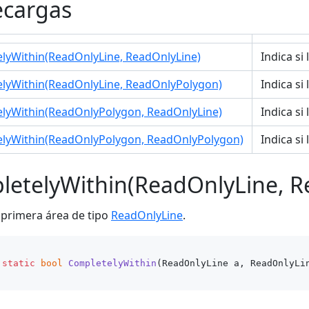
ecargas
lyWithin(ReadOnlyLine, ReadOnlyLine)
Indica si
lyWithin(ReadOnlyLine, ReadOnlyPolygon)
Indica si
lyWithin(ReadOnlyPolygon, ReadOnlyLine)
Indica si
lyWithin(ReadOnlyPolygon, ReadOnlyPolygon)
Indica si
etelyWithin(ReadOnlyLine, R
a primera área de tipo
ReadOnlyLine
.
static
bool
CompletelyWithin
(
ReadOnlyLine a, ReadOnlyLi