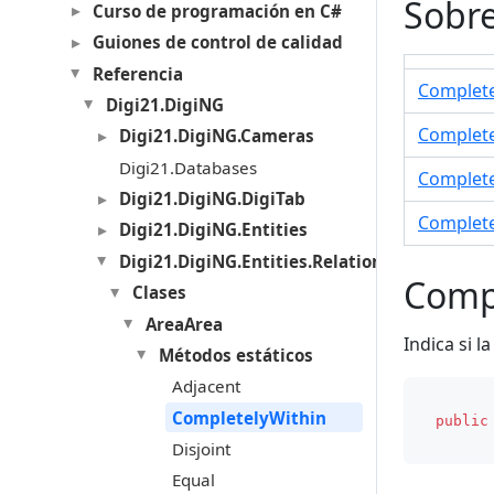
Sobr
Curso de programación en C#
Guiones de control de calidad
Referencia
Complete
Digi21.DigiNG
Complete
Digi21.DigiNG.Cameras
Digi21.Databases
Complete
Digi21.DigiNG.DigiTab
Complete
Digi21.DigiNG.Entities
Digi21.DigiNG.Entities.Relations
Compl
Clases
AreaArea
Indica si l
Métodos estáticos
Adjacent
CompletelyWithin
public
Disjoint
Equal