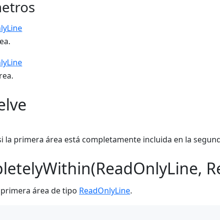
etros
lyLine
ea.
lyLine
rea.
elve
i la primera área está completamente incluida en la segund
letelyWithin(ReadOnlyLine, R
a primera área de tipo
ReadOnlyLine
.