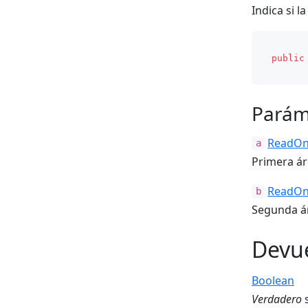
Indica si l
public
Parám
ReadOn
a
Primera ár
ReadOn
b
Segunda á
Devu
Boolean
Verdadero
s