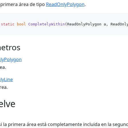
a primera área de tipo
ReadOnlyPolygon
.
static
bool
CompletelyWithin
(
ReadOnlyPolygon a, ReadOnl
etros
lyPolygon
ea.
lyLine
rea.
elve
i la primera área está completamente incluida en la segund