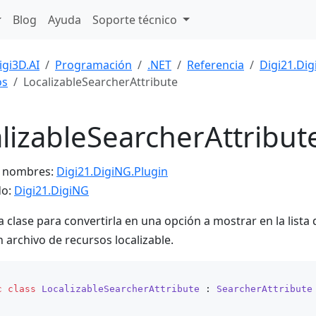
Blog
Ayuda
Soporte técnico
igi3D.AI
Programación
.NET
Referencia
Digi21.Dig
os
LocalizableSearcherAttribute
lizableSearcherAttribut
e nombres:
Digi21.DigiNG.Plugin
do:
Digi21.DigiNG
 clase para convertirla en una opción a mostrar en la list
n archivo de recursos localizable.
c
class
LocalizableSearcherAttribute
 : 
SearcherAttribute