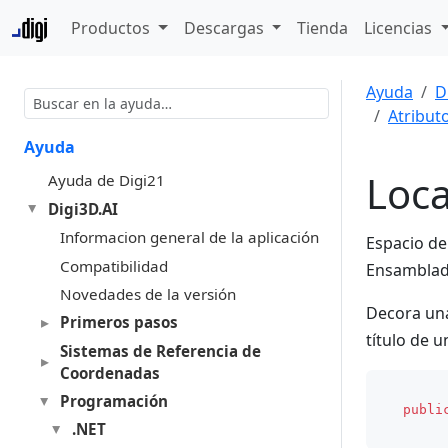
Productos
Descargas
Tienda
Licencias
Ayuda
D
Atribut
Ayuda
Loca
Ayuda de Digi21
Digi3D.AI
Informacion general de la aplicación
Espacio d
Compatibilidad
Ensambla
Novedades de la versión
Decora una
Primeros pasos
título de u
Sistemas de Referencia de
Coordenadas
Programación
publi
.NET