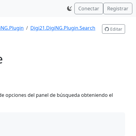
Conectar
Registrar
iNG.Plugin
Digi21.DigiNG.Plugin.Search
Editar
e
a de opciones del panel de búsqueda obteniendo el