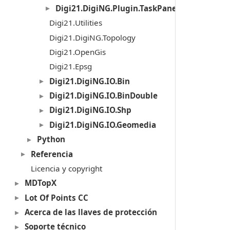
Digi21.DigiNG.Plugin.TaskPanel
Digi21.Utilities
Digi21.DigiNG.Topology
Digi21.OpenGis
Digi21.Epsg
Digi21.DigiNG.IO.Bin
Digi21.DigiNG.IO.BinDouble
Digi21.DigiNG.IO.Shp
Digi21.DigiNG.IO.Geomedia
Python
Referencia
Licencia y copyright
MDTopX
Lot Of Points CC
Acerca de las llaves de protección
Soporte técnico