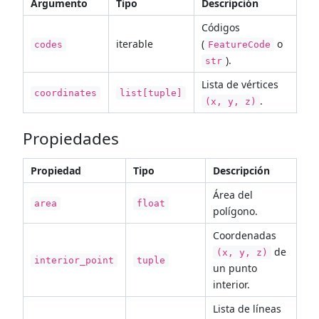
Argumento
Tipo
Descripción
Códigos
iterable
(
o
codes
FeatureCode
).
str
Lista de vértices
coordinates
list[tuple]
.
(x, y, z)
Propiedades
Propiedad
Tipo
Descripción
Área del
area
float
polígono.
Coordenadas
de
(x, y, z)
interior_point
tuple
un punto
interior.
Lista de líneas