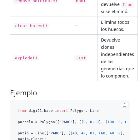
remove_hole(hole)
bool
devuelve
True
si se eliminó.
Elimina todos
—
clear_holes()
los huecos.
Devuelve
clones
independientes
explode()
list
de las
geometrías que
lo componen.
Ejemplo
from
 digi21.base 
import
 Polygon, Line

parcela = Polygon([
"PARC"
], [(
0
, 
0
, 
0
), (
100
, 
0
, 
0
), (
1
patio = Line([
"PARC"
], [(
40
, 
40
, 
0
), (
60
, 
40
, 
0
), (
60
, 
patio.close()
