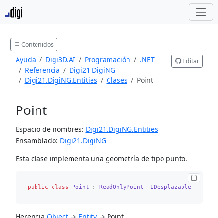
Contenidos
Ayuda
Digi3D.AI
Programación
.NET
Editar
Referencia
Digi21.DigiNG
Digi21.DigiNG.Entities
Clases
Point
Point
Espacio de nombres:
Digi21.DigiNG.Entities
Ensamblado:
Digi21.DigiNG
Esta clase implementa una geometría de tipo punto.
public
class
Point
 : 
ReadOnlyPoint
, 
IDesplazable
Herencia
Object
→
Entity
→ Point