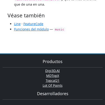
que de una en una.
Véase también
Line
·
FeatureCode
Funciones del módulo
—
music
Productos
Digi3D.AI
MDTopX
Topcal21
Lot Of Points
Desarrolladores