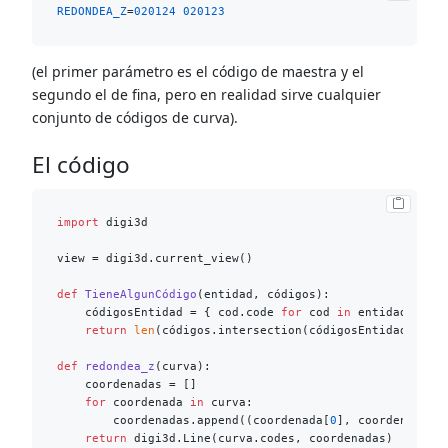
REDONDEA_Z
=
020124
020123
(el primer parámetro es el código de maestra y el
segundo el de fina, pero en realidad sirve cualquier
conjunto de códigos de curva).
El código
import
 digi3d

view = digi3d.current_view()

def
TieneAlgunCódigo
(
entidad, códigos
):

    códigosEntidad = { cod.code 
for
 cod 
in
 entidad.codes
return
len
(códigos.intersection(códigosEntidad)) > 
def
redondea_z
(
curva
):

    coordenadas = []

for
 coordenada 
in
 curva:

        coordenadas.append((coordenada[
0
], coordenada[
1
return
 digi3d.Line(curva.codes, coordenadas)
