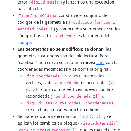
error (
) y lanzamos una excepción
digi3d.music
para abortar.
construye el conjunto de
TieneAlgunCódigo
códigos de la geometría (
{ cod.code for cod in
) y comprueba si interseca con los
entidad.codes }
códigos buscados.
es la cadena del
cod.code
código
.
Las geometrías no se modifican; se clonan
: las
geometrías cargadas son de solo lectura. Para
"cambiar" una curva se crea una
nueva
Line
con las
coordenadas modificadas y se borra la original.
recorre los
for coordenada in curva
vértices; cada
es una tupla
coordenada
(x,
. Construimos vértices nuevos con la Z
y, z)
redondeada (
).
round(coordenada[2])
digi3d.Line(curva.codes, coordenadas)
crea la línea conservando los códigos.
Se materializa la selección con
y se
list(...)
aplican los cambios en bloque (
,
view.add(añadir)
), que es más eficiente
view.delete(curvasNivel)