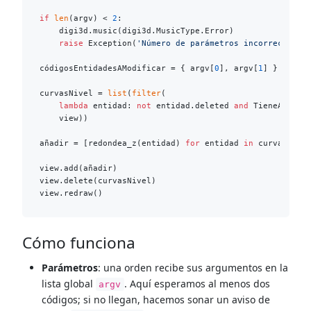
if
len
(argv) < 
2
:

    digi3d.music(digi3d.MusicType.Error)

raise
 Exception(
'Número de parámetros incorrecto. S
códigosEntidadesAModificar = { argv[
0
], argv[
1
] }

curvasNivel = 
list
(
filter
(

lambda
 entidad: 
not
 entidad.deleted 
and
 TieneAlgunCó
    view))

añadir = [redondea_z(entidad) 
for
 entidad 
in
 curvasNivel
view.add(añadir)

view.delete(curvasNivel)

Cómo funciona
Parámetros
: una orden recibe sus argumentos en la
lista global
. Aquí esperamos al menos dos
argv
códigos; si no llegan, hacemos sonar un aviso de