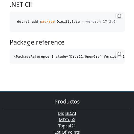
.NET Cli
dotnet add 
package
 Digi21.Epsg 
--version 17.2.0
Package reference
Productos
Digi3D.AI
MDTopX
Topcal21
Lot Of Points