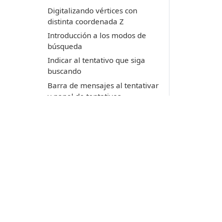
Digitalizando vértices con
distinta coordenada Z
Introducción a los modos de
búsqueda
Indicar al tentativo que siga
buscando
Barra de mensajes al tentativar
y panel de tentativos
Digitalizando elementos
ortogonales a un ángulo
determinado
Especificando el número
máximo de vértices en una
polilínea
Productos
Modificando una geometría
existente
Digi3D.AI
P
Cerrando polilineas existentes
MDTopX
c
Topcal21
Mover entidades