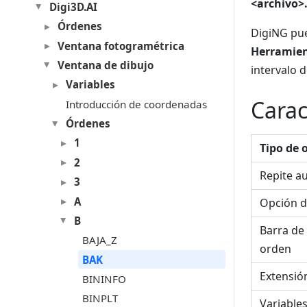
<archivo>.
Digi3D.AI
Órdenes
DigiNG pue
Ventana fotogramétrica
Herramien
Ventana de dibujo
intervalo 
Variables
Carac
Introducción de coordenadas
Órdenes
1
Tipo de 
2
Repite a
3
A
Opción d
B
Barra de
BAJA_Z
orden
BAK
Extensió
BININFO
BINPLT
Variable