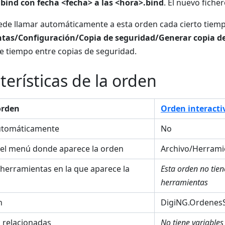
bind con fecha <fecha> a las <hora>.bind
. El nuevo fiche
de llamar automáticamente a esta orden cada cierto tiempo
tas/Configuración/Copia de seguridad/Generar copia de
de tiempo entre copias de seguridad.
terísticas de la orden
orden
Orden interacti
utomáticamente
No
el menú donde aparece la orden
Archivo/Herrami
 herramientas en la que aparece la
Esta orden no tie
herramientas
n
DigiNG.OrdenesS
s relacionadas
No tiene variables