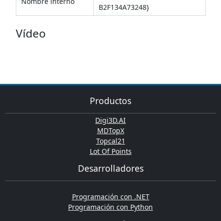
Nombre interno
B2F134A73248}
Vídeo
Productos
Digi3D.AI
MDTopX
Topcal21
Lot Of Points
Desarrolladores
Programación con .NET
Programación con Python