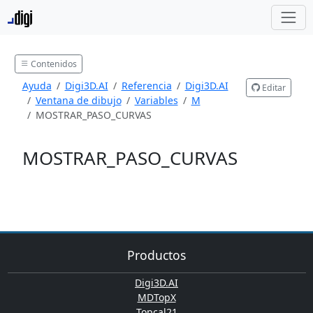
Contenidos
Ayuda
Digi3D.AI
Referencia
Digi3D.AI
Editar
Ventana de dibujo
Variables
M
MOSTRAR_PASO_CURVAS
MOSTRAR_PASO_CURVAS
Productos
Digi3D.AI
MDTopX
Topcal21