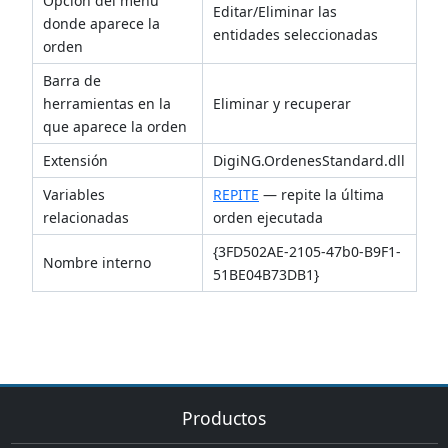
Opción del menú
Editar/Eliminar las
donde aparece la
entidades seleccionadas
orden
Barra de
herramientas en la
Eliminar y recuperar
que aparece la orden
Extensión
DigiNG.OrdenesStandard.dll
Variables
REPITE
— repite la última
relacionadas
orden ejecutada
{3FD502AE-2105-47b0-B9F1-
Nombre interno
51BE04B73DB1}
Productos