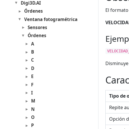
Digi3D.AI
El formato 
Órdenes
Ventana fotogramétrica
VELOCIDA
Sensores
Órdenes
Ejemp
A
VELOCIDAD
B
C
Disminuye 
D
E
Carac
F
I
Tipo de 
M
Repite a
N
O
Opción d
P