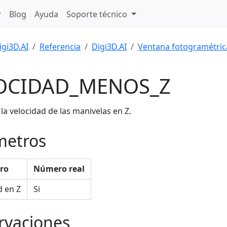
Blog
Ayuda
Soporte técnico
igi3D.AI
Referencia
Digi3D.AI
Ventana fotogramétric
OCIDAD_MENOS_Z
la velocidad de las manivelas en Z.
metros
ro
Número real
d en Z
Si
rvaciones