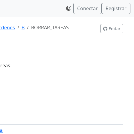
Conectar
Registrar
rdenes
B
BORRAR_TAREAS
Editar
reas.
a