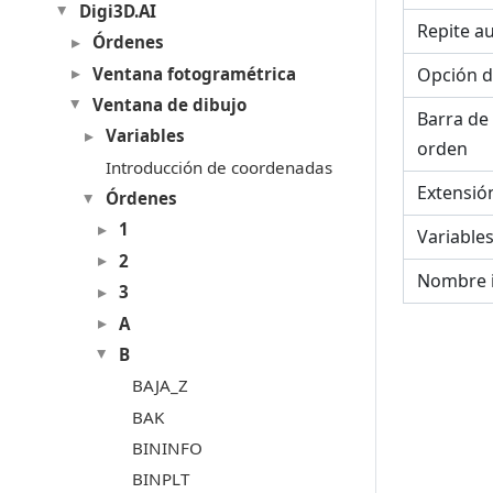
Digi3D.AI
Repite a
Órdenes
Ventana fotogramétrica
Opción d
Ventana de dibujo
Barra de
Variables
orden
Introducción de coordenadas
Extensió
Órdenes
1
Variable
2
Nombre 
3
A
B
BAJA_Z
BAK
BININFO
BINPLT