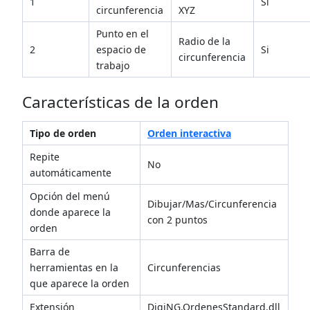
1
Si
circunferencia
XYZ
Punto en el
Radio de la
2
espacio de
Si
circunferencia
trabajo
Características de la orden
Tipo de orden
Orden interactiva
Repite
No
automáticamente
Opción del menú
Dibujar/Mas/Circunferencia
donde aparece la
con 2 puntos
orden
Barra de
herramientas en la
Circunferencias
que aparece la orden
Extensión
DigiNG.OrdenesStandard.dll