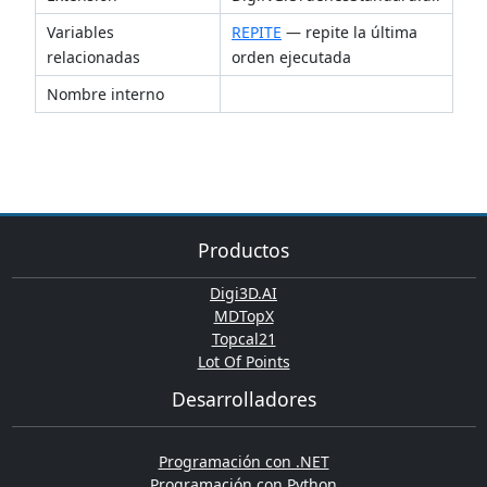
Variables
REPITE
— repite la última
relacionadas
orden ejecutada
Nombre interno
Productos
Digi3D.AI
MDTopX
Topcal21
Lot Of Points
Desarrolladores
Programación con .NET
Programación con Python