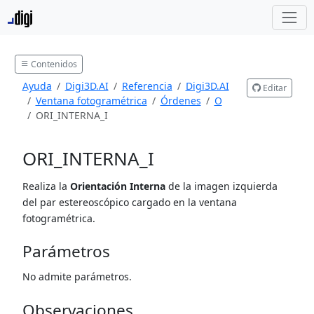
Contenidos
Ayuda
Digi3D.AI
Referencia
Digi3D.AI
Editar
Ventana fotogramétrica
Órdenes
O
ORI_INTERNA_I
ORI_INTERNA_I
Realiza la
Orientación Interna
de la imagen izquierda
del par estereoscópico cargado en la ventana
fotogramétrica.
Parámetros
No admite parámetros.
Observaciones