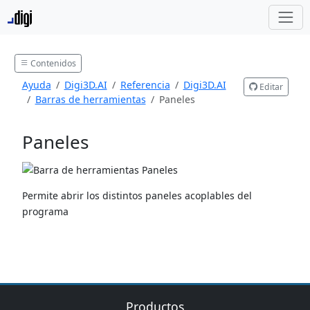
Contenidos
Ayuda
Digi3D.AI
Referencia
Digi3D.AI
Editar
Barras de herramientas
Paneles
Paneles
Permite abrir los distintos paneles acoplables del
programa
Productos