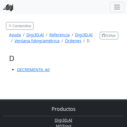
Contenidos
Ayuda
Digi3D.AI
Referencia
Digi3D.AI
Editar
Ventana fotogramétrica
Órdenes
D
D
DECREMENTA_A0
Productos
Digi3D.AI
MDTopX