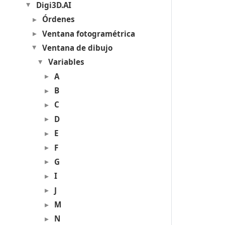
Digi3D.AI
Órdenes
Ventana fotogramétrica
Ventana de dibujo
Variables
A
B
C
D
E
F
G
I
J
M
N