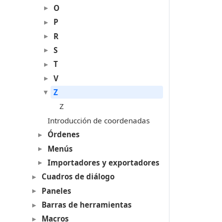
O
P
R
S
T
V
Z
Z
Introducción de coordenadas
Órdenes
Menús
Importadores y exportadores
Cuadros de diálogo
Paneles
Barras de herramientas
Macros