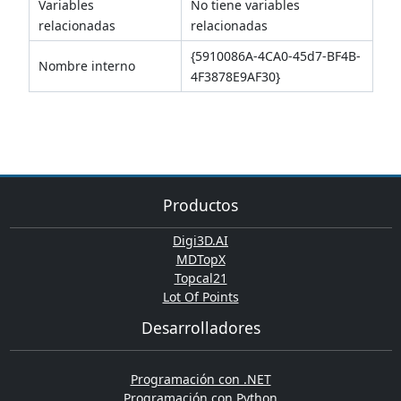
Variables
No tiene variables
relacionadas
relacionadas
{5910086A-4CA0-45d7-BF4B-
Nombre interno
4F3878E9AF30}
Productos
Digi3D.AI
MDTopX
Topcal21
Lot Of Points
Desarrolladores
Programación con .NET
Programación con Python