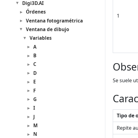
Digi3D.AI
Órdenes
1
Ventana fotogramétrica
Ventana de dibujo
Variables
A
B
Obse
C
D
Se suele ut
E
F
Carac
G
I
Tipo de 
J
M
Repite a
N