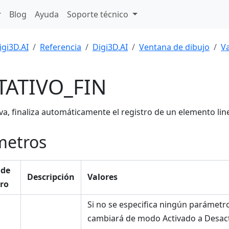
Blog
Ayuda
Soporte técnico
igi3D.AI
Referencia
Digi3D.AI
Ventana de dibujo
Va
TATIVO_FIN
tiva, finaliza automáticamente el registro de un elemento li
metros
 de
Descripción
Valores
ro
Si no se especifica ningún parámetro
cambiará de modo Activado a Desact