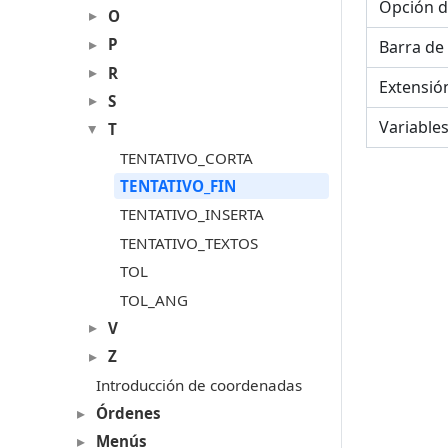
Opción d
O
P
Barra de
R
Extensió
S
Variable
T
TENTATIVO_CORTA
TENTATIVO_FIN
TENTATIVO_INSERTA
TENTATIVO_TEXTOS
TOL
TOL_ANG
V
Z
Introducción de coordenadas
Órdenes
Menús