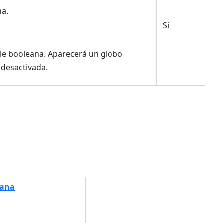
na.
Si
able booleana. Aparecerá un globo
 desactivada.
eana