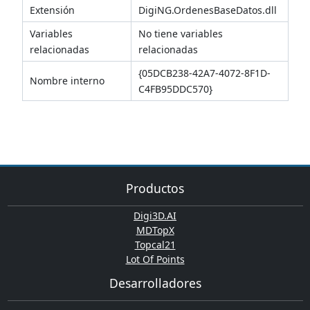
Extensión
DigiNG.OrdenesBaseDatos.dll
Variables
No tiene variables
relacionadas
relacionadas
{05DCB238-42A7-4072-8F1D-
Nombre interno
C4FB95DDC570}
Productos
Digi3D.AI
MDTopX
Topcal21
Lot Of Points
Desarrolladores