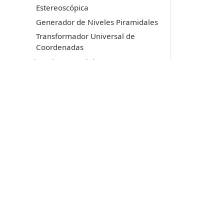
Estereoscópica
Generador de Niveles Piramidales
Transformador Universal de
Coordenadas
Licencia y copyright
MDTopX
Lot Of Points CC
Acerca de las llaves de protección
Soporte técnico
Productos
Digi3D.AI
P
MDTopX
c
Topcal21
P
Lot Of Points
c