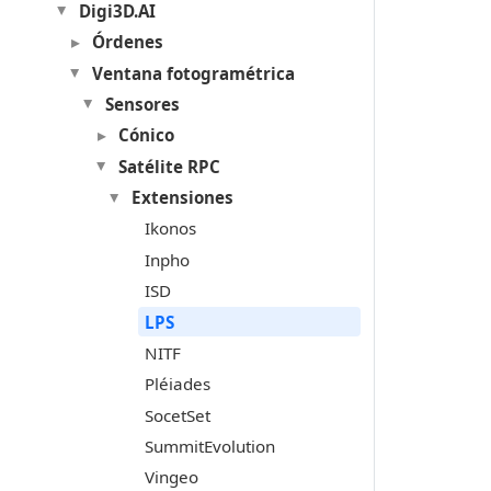
Digi3D.AI
Órdenes
Ventana fotogramétrica
Sensores
Cónico
Satélite RPC
Extensiones
Ikonos
Inpho
ISD
LPS
NITF
Pléiades
SocetSet
SummitEvolution
Vingeo