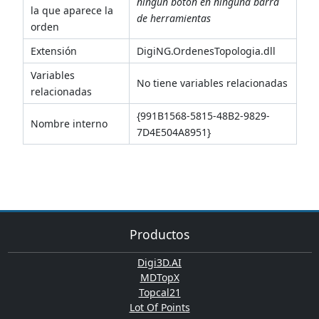
ningún botón en ninguna barra
la que aparece la
de herramientas
orden
Extensión
DigiNG.OrdenesTopologia.dll
Variables
No tiene variables relacionadas
relacionadas
{991B1568-5815-48B2-9829-
Nombre interno
7D4E504A8951}
Productos
Digi3D.AI
MDTopX
Topcal21
Lot Of Points