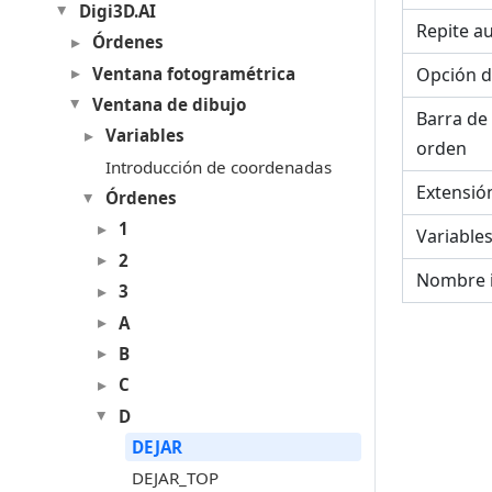
Digi3D.AI
Repite a
Órdenes
Ventana fotogramétrica
Opción d
Ventana de dibujo
Barra de
Variables
orden
Introducción de coordenadas
Extensió
Órdenes
1
Variable
2
Nombre 
3
A
B
C
D
DEJAR
DEJAR_TOP