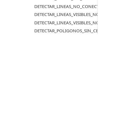
DETECTAR_LINEAS_NO_CONECTADAS_3D
DETECTAR_LINEAS_VISIBLES_NO_CONECTADA
DETECTAR_LINEAS_VISIBLES_NO_CONECTADA
DETECTAR_POLIGONOS_SIN_CENTROIDE_TO
DETECTAR_POLIGONOS_UNA_TOPOLOGIA_D
DETECTAR_POLIGONOS_VECINOS_MISMO_CE
DETECTAR_RECINTOS_SIN_VECINOS
DETECTAR_SEGMENTOS_CORTOS
DETECTAR_SOLAPES_TODAS_LAS_TOPOLOGIA
Productos
DETECTAR_SOLAPES_TOPOLOGIAS
DETECTAR_ZIGZAG
Digi3D.AI
DIBUJA_ALTURA
P
MDTopX
DIBUJA_DISTANCIA
c
Topcal21
P
DIBUJA_DISTANCIA_3D
Lot Of Points
c
DIBUJA_PERIMETRO
DIBUJA_PERIMETRO_3D