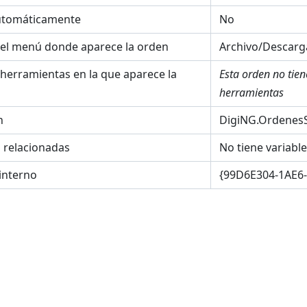
utomáticamente
No
el menú donde aparece la orden
Archivo/Descarga
 herramientas en la que aparece la
Esta orden no tie
herramientas
n
DigiNG.OrdenesS
s relacionadas
No tiene variabl
interno
{99D6E304-1AE6