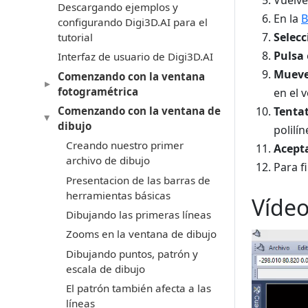
Vuelv
Descargando ejemplos y
En la
B
configurando Digi3D.AI para el
Selec
tutorial
Pulsa
Interfaz de usuario de Digi3D.AI
Muev
Comenzando con la ventana
fotogramétrica
en el v
Comenzando con la ventana de
Tenta
dibujo
polilí
Creando nuestro primer
Acept
archivo de dibujo
Para f
Presentacion de las barras de
herramientas básicas
Víde
Dibujando las primeras líneas
Zooms en la ventana de dibujo
Dibujando puntos, patrón y
escala de dibujo
El patrón también afecta a las
líneas