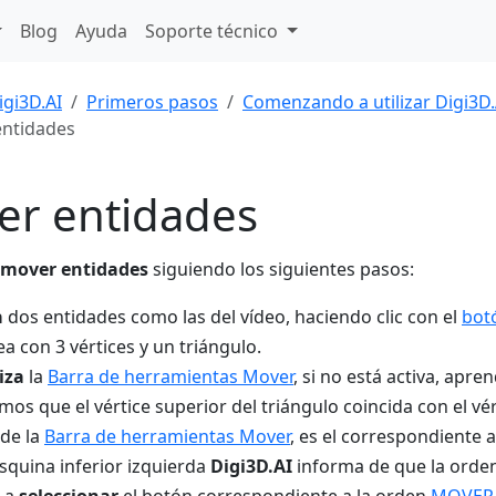
Blog
Ayuda
Soporte técnico
igi3D.AI
Primeros pasos
Comenzando a utilizar Digi3D.
ntidades
er entidades
mover entidades
siguiendo los siguientes pasos:
a
dos entidades como las del vídeo, haciendo clic con el
bot
nea con 3 vértices y un triángulo.
iza
la
Barra de herramientas Mover
, si no está activa, apr
os que el vértice superior del triángulo coincida con el vért
de la
Barra de herramientas Mover
, es el correspondiente 
esquina inferior izquierda
Digi3D.AI
informa de que la orden