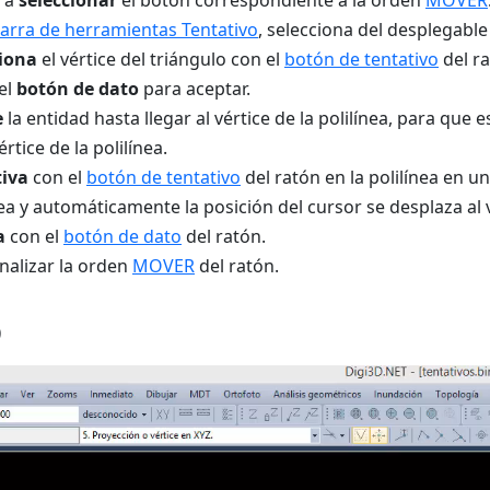
e a
seleccionar
el botón correspondiente a la orden
MOVER
arra de herramientas Tentativo
, selecciona del desplegable
ciona
el vértice del triángulo con el
botón de tentativo
del ra
el
botón de dato
para aceptar.
e
la entidad hasta llegar al vértice de la polilínea, para que
értice de la polilínea.
tiva
con el
botón de tentativo
del ratón en la polilínea en u
nea y automáticamente la posición del cursor se desplaza al v
a
con el
botón de dato
del ratón.
inalizar la orden
MOVER
del ratón.
o