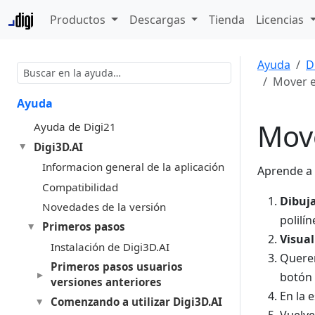
Productos
Descargas
Tienda
Licencias
Ayuda
D
Mover e
Ayuda
Mov
Ayuda de Digi21
Digi3D.AI
Informacion general de la aplicación
Aprende a
Compatibilidad
Dibuj
Novedades de la versión
polilí
Primeros pasos
Visual
Instalación de Digi3D.AI
Querem
Primeros pasos usuarios
botón 
versiones anteriores
En la 
Comenzando a utilizar Digi3D.AI