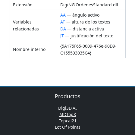
Extensión
DigiNG.OrdenesStandard.dll
AA
— ángulo activo
Variables
AT
— altura de los textos
relacionadas
DA
— distancia activa
JT
— justificación del texto
{5A175F65-0009-476e-90D9-
Nombre interno
C155593035C4}
Productos
Digi3D.AI
MDTopX
Topcal21
Lot Of Points