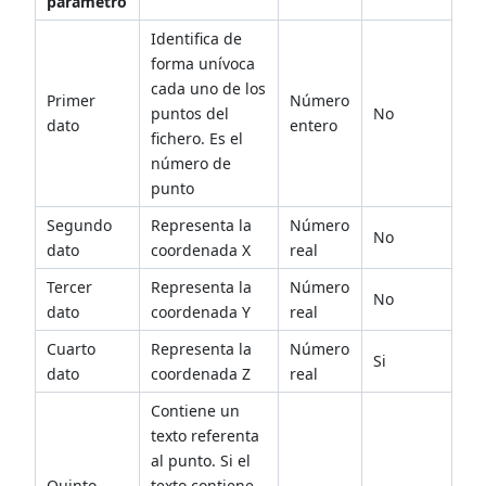
parámetro
Identifica de
forma unívoca
cada uno de los
Primer
Número
puntos del
No
dato
entero
fichero. Es el
número de
punto
Segundo
Representa la
Número
No
dato
coordenada X
real
Tercer
Representa la
Número
No
dato
coordenada Y
real
Cuarto
Representa la
Número
Si
dato
coordenada Z
real
Contiene un
texto referenta
al punto. Si el
Quinto
texto contiene