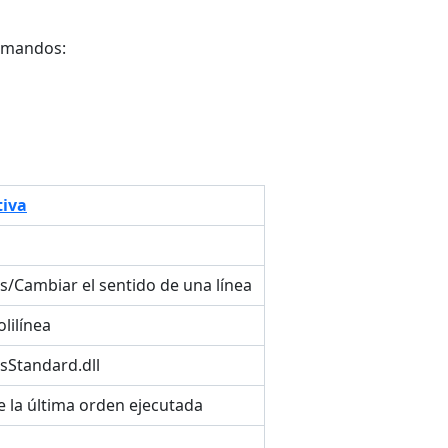
comandos:
tiva
as/Cambiar el sentido de una línea
olilínea
sStandard.dll
 la última orden ejecutada