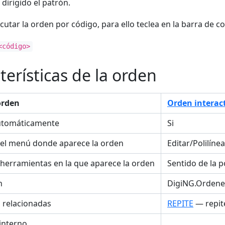
 dirigido el patrón.
cutar la orden por código, para ello teclea en la barra de 
<código>
terísticas de la orden
orden
Orden interac
utomáticamente
Si
el menú donde aparece la orden
Editar/Polilíne
 herramientas en la que aparece la orden
Sentido de la p
n
DigiNG.Ordene
s relacionadas
REPITE
— repite
interno