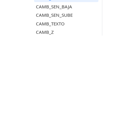
CAMB_SEN_BAJA
CAMB_SEN_SUBE
CAMB_TEXTO
CAMB_Z
CAMB_Z_ACTIVA
CAPTURA_VENTANA_DIBUJO
CARGAR_TAREAS
CARGAR_TAREAS_FICHERO_FORMATO
CARGA_DISPOSICION
Productos
CARGA_ENSAMBLADO
CARGA_F
Digi3D.AI
CARGA_P
P
MDTopX
CARGA_T
c
Topcal21
P
CARGA_TOP
Lot Of Points
c
CEBRA
CEBRA_4P