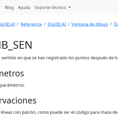
Blog
Ayuda
Soporte técnico
igi3D.AI
Referencia
Digi3D.AI
Ventana de dibujo
Ó
B_SEN
l sentido en que se han registrado los puntos después de h
metros
 parámetros.
rvaciones
 líneas con patrón, como puede ser el código para masa de á