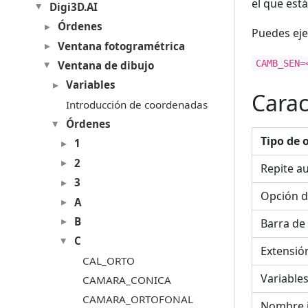
el que está
Digi3D.AI
Órdenes
Puedes eje
Ventana fotogramétrica
CAMB_SEN=
Ventana de dibujo
Variables
Carac
Introducción de coordenadas
Órdenes
Tipo de 
1
2
Repite a
3
Opción d
A
B
Barra de
C
Extensió
CAL_ORTO
Variable
CAMARA_CONICA
CAMARA_ORTOFONAL
Nombre 