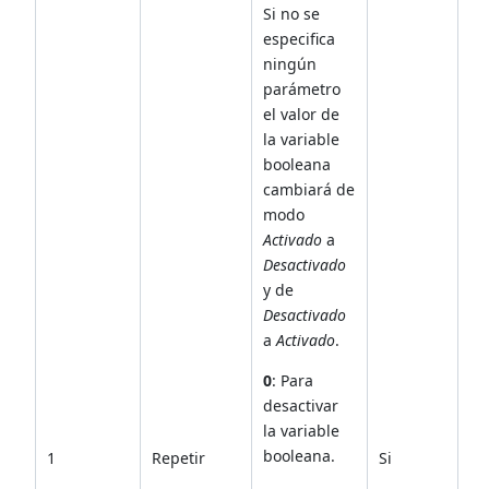
Si no se
especifica
ningún
parámetro
el valor de
la variable
booleana
cambiará de
modo
Activado
a
Desactivado
y de
Desactivado
a
Activado
.
0
: Para
desactivar
la variable
booleana.
1
Repetir
Si