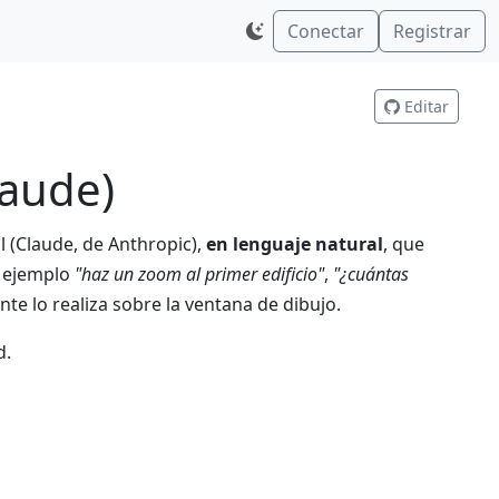
Conectar
Registrar
Editar
laude)
al (Claude, de Anthropic),
en lenguaje natural
, que
r ejemplo
"haz un zoom al primer edificio"
,
"¿cuántas
ente lo realiza sobre la ventana de dibujo.
d.