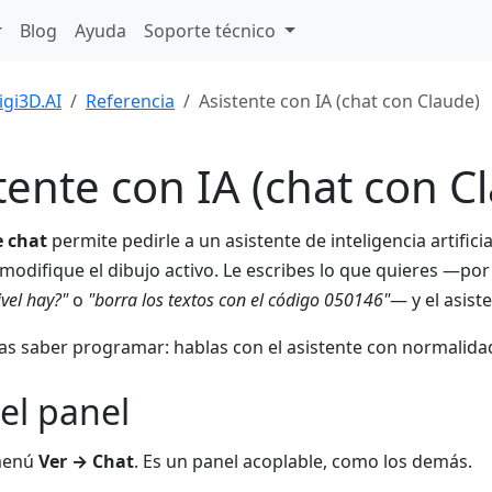
Blog
Ayuda
Soporte técnico
igi3D.AI
Referencia
Asistente con IA (chat con Claude)
tente con IA (chat con C
e chat
permite pedirle a un asistente de inteligencia artifici
 modifique el dibujo activo. Le escribes lo que quieres —po
ivel hay?"
o
"borra los textos con el código 050146"
— y el asist
as saber programar: hablas con el asistente con normalida
 el panel
menú
Ver → Chat
. Es un panel acoplable, como los demás.