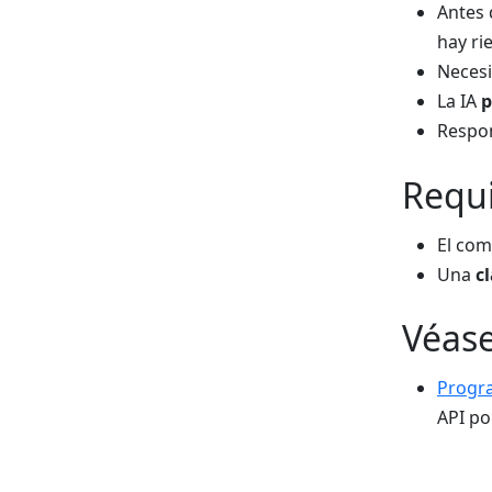
Antes 
hay ri
Neces
La IA
p
Respon
Requi
El co
Una
c
Véas
Progr
API po