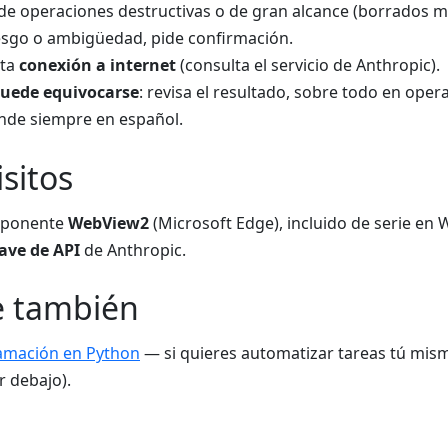
de operaciones destructivas o de gran alcance (borrados masiv
esgo o ambigüedad, pide confirmación.
ita
conexión a internet
(consulta el servicio de Anthropic).
uede equivocarse
: revisa el resultado, sobre todo en ope
de siempre en español.
sitos
mponente
WebView2
(Microsoft Edge), incluido de serie en 
lave de API
de Anthropic.
e también
amación en Python
— si quieres automatizar tareas tú mism
r debajo).