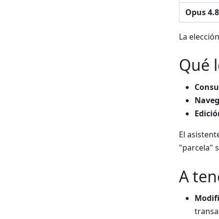
Opus 4.8
La elecció
Qué l
Consu
Naveg
Edició
El asisten
"parcela" 
A ten
Modifi
transa