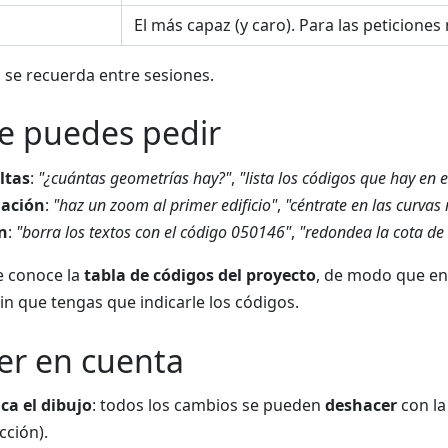
El más capaz (y caro). Para las peticione
n se recuerda entre sesiones.
e puedes pedir
ltas
:
"¿cuántas geometrías hay?"
,
"lista los códigos que hay en e
ación
:
"haz un zoom al primer edificio"
,
"céntrate en las curvas
n
:
"borra los textos con el código 050146"
,
"redondea la cota de 
te conoce la
tabla de códigos del proyecto
, de modo que ent
sin que tengas que indicarle los códigos.
er en cuenta
ca el dibujo
: todos los cambios se pueden
deshacer
con la
cción).