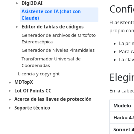
Digi3D.AI
Confi
Asistente con IA (chat con
Claude)
El asisten
Editor de tablas de códigos
propio co
Generador de archivos de Ortofoto
Estereoscópica
La pri
Generador de Niveles Piramidales
Para c
Transformador Universal de
La cla
Coordenadas
Elegi
Licencia y copyright
MDTopX
En la cabe
Lot Of Points CC
Acerca de las llaves de protección
Modelo
Soporte técnico
Haiku 4.
Sonnet 4