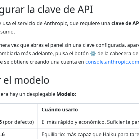
gurar la clave de API
te usa el servicio de Anthropic, que requiere una
clave de AP
nsumo.
mera vez que abras el panel sin una clave configurada, apa
ambiarla más adelante, pulsa el botón
⚙
de la cabecera del
ve se obtiene creando una cuenta en
console.anthropic.co
r el modelo
cera hay un desplegable
Modelo
:
Cuándo usarlo
5
(por defecto)
El más rápido y económico. Suficiente par
.6
Equilibrio: más capaz que Haiku para tar