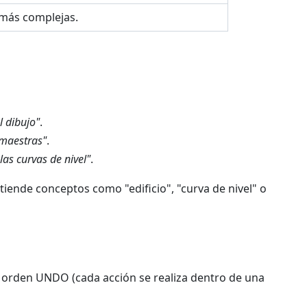
s más complejas.
l dibujo"
.
 maestras"
.
las curvas de nivel"
.
iende conceptos como "edificio", "curva de nivel" o
 orden UNDO (cada acción se realiza dentro de una