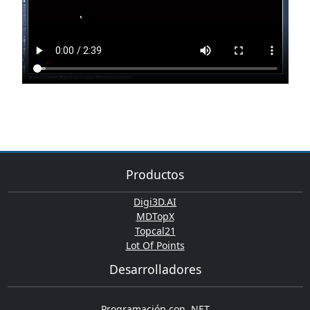
Productos
Digi3D.AI
MDTopX
Topcal21
Lot Of Points
Desarrolladores
Programación con .NET