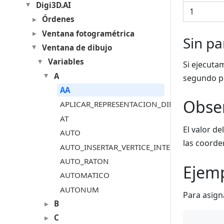
Digi3D.AI
1
Órdenes
Ventana fotogramétrica
Sin p
Ventana de dibujo
Variables
Si ejecuta
A
segundo pu
AA
Obse
APLICAR_REPRESENTACION_DINAMICA_GEOM
AT
El valor de
AUTO
las coorden
AUTO_INSERTAR_VERTICE_INTERSECCION_AL_
AUTO_RATON
Ejem
AUTOMATICO
AUTONUM
Para asign
B
C