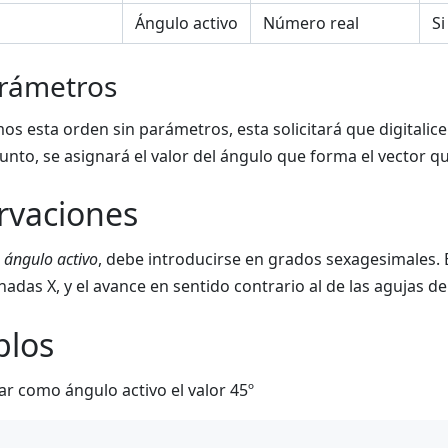
Ángulo activo
Número real
Si
arámetros
mos esta orden sin parámetros, esta solicitará que digitali
nto, se asignará el valor del ángulo que forma el vector q
rvaciones
ETRIA_DIBUJANDO
l
ángulo activo
, debe introducirse en grados sexagesimales. E
adas X, y el avance en sentido contrario al de las agujas del
FINALIZAR_LINEA
plos
ar como ángulo activo el valor 45º