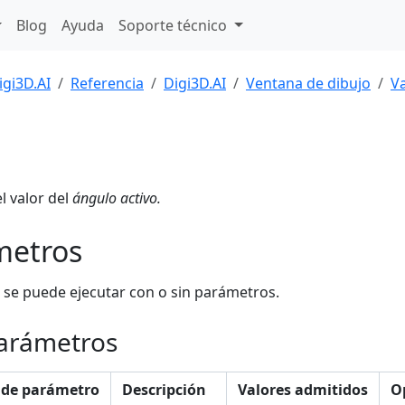
Blog
Ayuda
Soporte técnico
igi3D.AI
Referencia
Digi3D.AI
Ventana de dibujo
Va
l valor del
ángulo activo.
metros
 se puede ejecutar con o sin parámetros.
arámetros
de parámetro
Descripción
Valores admitidos
O