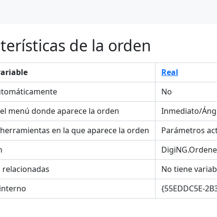
terísticas de la orden
variable
Real
utomáticamente
No
el menú donde aparece la orden
Inmediato/Ángu
 herramientas en la que aparece la orden
Parámetros act
n
DigiNG.Ordene
s relacionadas
No tiene variab
interno
{55EDDC5E-2B3