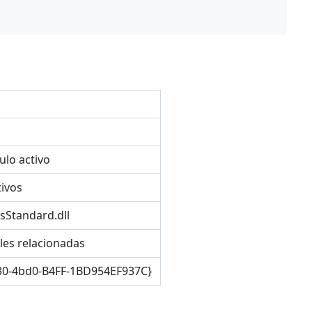
lo activo
ivos
sStandard.dll
les relacionadas
0-4bd0-B4FF-1BD954EF937C}