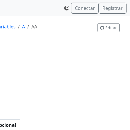
Conectar
Registrar
riables
A
AA
Editar
pcional