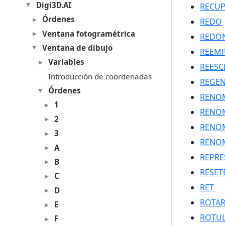
Digi3D.AI
RECU
Órdenes
REDO
Ventana fotogramétrica
REDO
Ventana de dibujo
REEMP
Variables
REESC
Introducción de coordenadas
REGE
Órdenes
RENO
1
RENO
2
RENO
3
RENO
A
REPRE
B
RESET
C
RET
D
ROTAR
E
ROTUL
F