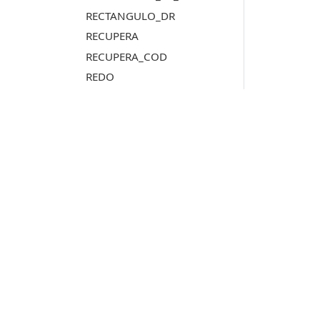
RECTANGULO_DR
RECUPERA
RECUPERA_COD
REDO
REDONDEA_COORDENADA
REEMPLAZAR_TEXTO
REESCRIBE
REGENERA
RENOMBRAR_CODIGOS_DESCONOCIDOS
RENOMCOD
Productos
RENOMCOD_R
Digi3D.AI
RENOMCOD_SEL
P
MDTopX
REPRESENTACION_DINAMICA
c
Topcal21
RESETEA_ATRIBUTOS_BBDD
P
Lot Of Points
RET
c
ROTAR_CAMARA_FPS