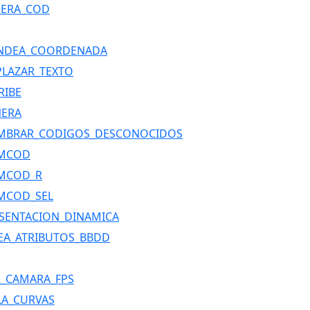
PERA_COD
NDEA_COORDENADA
LAZAR_TEXTO
RIBE
NERA
MBRAR_CODIGOS_DESCONOCIDOS
MCOD
MCOD_R
MCOD_SEL
SENTACION_DINAMICA
EA_ATRIBUTOS_BBDD
_CAMARA_FPS
A_CURVAS