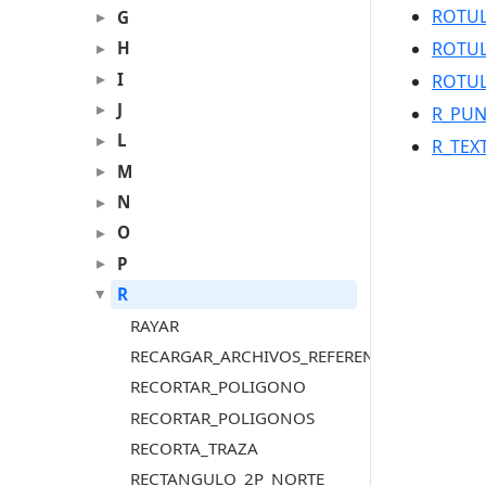
ROTUL
G
H
ROTUL
I
ROTUL
J
R_PU
L
R_TEX
M
N
O
P
R
RAYAR
RECARGAR_ARCHIVOS_REFERENCIA_VISTA
RECORTAR_POLIGONO
RECORTAR_POLIGONOS
RECORTA_TRAZA
RECTANGULO_2P_NORTE