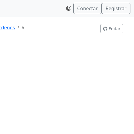
Conectar
Registrar
rdenes
R
Editar